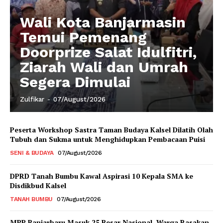
Wali Kota Banjarmasin
Temui Pemenang
Doorprize Salat Idulfitri,
Ziarah Wali dan Umrah
Segera Dimulai
Zulfikar
-
07/August/2026
Peserta Workshop Sastra Taman Budaya Kalsel Dilatih Olah
Tubuh dan Sukma untuk Menghidupkan Pembacaan Puisi
SENI & BUDAYA
07/August/2026
DPRD Tanah Bumbu Kawal Aspirasi 10 Kepala SMA ke
Disdikbud Kalsel
TANAH BUMBU
07/August/2026
MPP Banjarbaru Masuk 25 Besar Nasional, Warga Rasakan