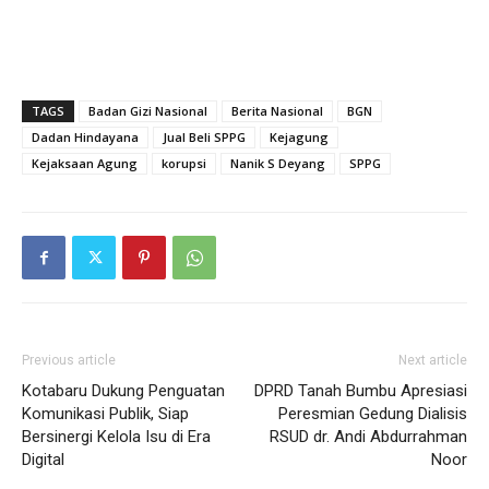
TAGS
Badan Gizi Nasional
Berita Nasional
BGN
Dadan Hindayana
Jual Beli SPPG
Kejagung
Kejaksaan Agung
korupsi
Nanik S Deyang
SPPG
Previous article
Next article
Kotabaru Dukung Penguatan
DPRD Tanah Bumbu Apresiasi
Komunikasi Publik, Siap
Peresmian Gedung Dialisis
Bersinergi Kelola Isu di Era
RSUD dr. Andi Abdurrahman
Digital
Noor