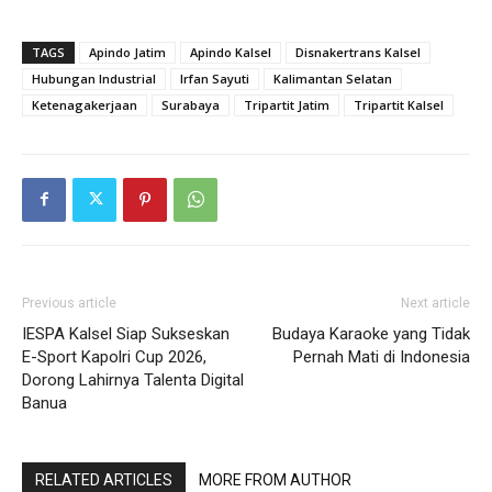
TAGS
Apindo Jatim
Apindo Kalsel
Disnakertrans Kalsel
Hubungan Industrial
Irfan Sayuti
Kalimantan Selatan
Ketenagakerjaan
Surabaya
Tripartit Jatim
Tripartit Kalsel
Previous article
Next article
IESPA Kalsel Siap Sukseskan
Budaya Karaoke yang Tidak
E-Sport Kapolri Cup 2026,
Pernah Mati di Indonesia
Dorong Lahirnya Talenta Digital
Banua
RELATED ARTICLES
MORE FROM AUTHOR