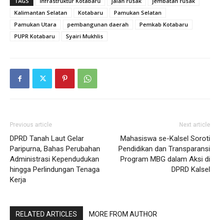
TAGS
infrastruktur Kotabaru
jalan rusak
jembatan rusak
Kalimantan Selatan
Kotabaru
Pamukan Selatan
Pamukan Utara
pembangunan daerah
Pemkab Kotabaru
PUPR Kotabaru
Syairi Mukhlis
Previous article
Next article
DPRD Tanah Laut Gelar
Mahasiswa se-Kalsel Soroti
Paripurna, Bahas Perubahan
Pendidikan dan Transparansi
Administrasi Kependudukan
Program MBG dalam Aksi di
hingga Perlindungan Tenaga
DPRD Kalsel
Kerja
RELATED ARTICLES
MORE FROM AUTHOR