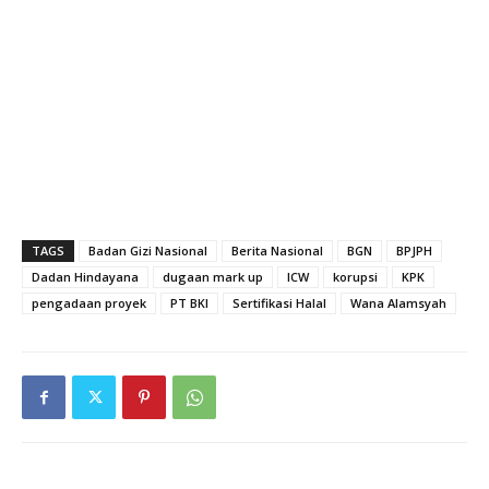
TAGS
Badan Gizi Nasional
Berita Nasional
BGN
BPJPH
Dadan Hindayana
dugaan mark up
ICW
korupsi
KPK
pengadaan proyek
PT BKI
Sertifikasi Halal
Wana Alamsyah