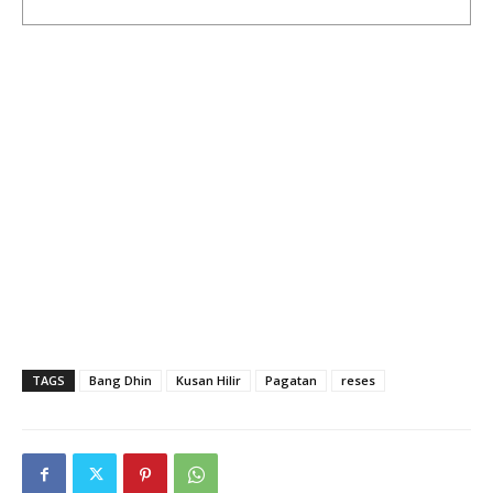
TAGS
Bang Dhin
Kusan Hilir
Pagatan
reses