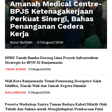
Amanah Medical Centre-
BPJS Ketenagakerjaan
Perkuat Sinergi, Bahas
Penanganan Cedera
Kerja
Nurul Mufidah
-
07/August/2026
DPRD Tanah Bumbu Dorong Lima Proyek Infrastruktur
Strategis ke BPJN XI Banjarmasin
TANAH BUMBU
07/August/2026
Wali Kota Banjarmasin Temui Pemenang Doorprize Salat
Idulfitri, Ziarah Wali dan Umrah Segera Dimulai
BANJARMASIN
07/August/2026
Peserta Workshop Sastra Taman Budaya Kalsel Dilatih Olah
Tubuh dan Sukma untuk Menghidupkan Pembacaan Puisi