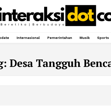
pdate
Internasional
Pemerintahan
Musik
Sports
g:
Desa Tangguh Benc