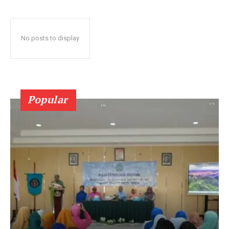
No posts to display
Popular