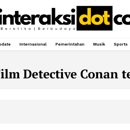
pdate
Internasional
Pemerintahan
Musik
Sports
ilm Detective Conan t