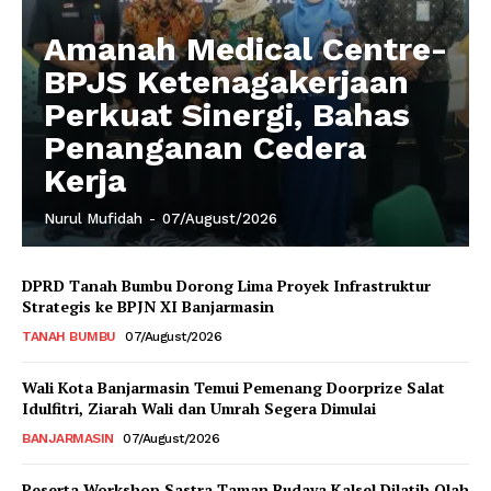
Amanah Medical Centre-
BPJS Ketenagakerjaan
Perkuat Sinergi, Bahas
Penanganan Cedera
Kerja
Nurul Mufidah
-
07/August/2026
DPRD Tanah Bumbu Dorong Lima Proyek Infrastruktur
Strategis ke BPJN XI Banjarmasin
TANAH BUMBU
07/August/2026
Wali Kota Banjarmasin Temui Pemenang Doorprize Salat
Idulfitri, Ziarah Wali dan Umrah Segera Dimulai
BANJARMASIN
07/August/2026
Peserta Workshop Sastra Taman Budaya Kalsel Dilatih Olah