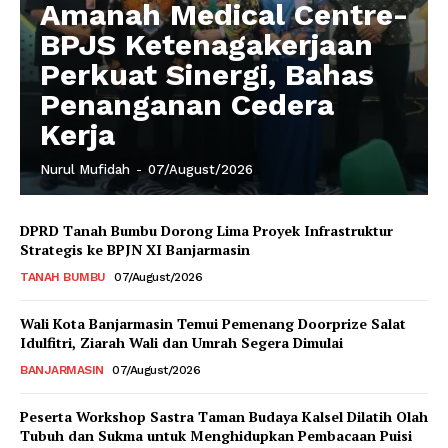
Amanah Medical Centre-
BPJS Ketenagakerjaan
Perkuat Sinergi, Bahas
Penanganan Cedera
Kerja
Nurul Mufidah
-
07/August/2026
DPRD Tanah Bumbu Dorong Lima Proyek Infrastruktur
Strategis ke BPJN XI Banjarmasin
TANAH BUMBU
07/August/2026
Wali Kota Banjarmasin Temui Pemenang Doorprize Salat
Idulfitri, Ziarah Wali dan Umrah Segera Dimulai
BANJARMASIN
07/August/2026
Peserta Workshop Sastra Taman Budaya Kalsel Dilatih Olah
Tubuh dan Sukma untuk Menghidupkan Pembacaan Puisi