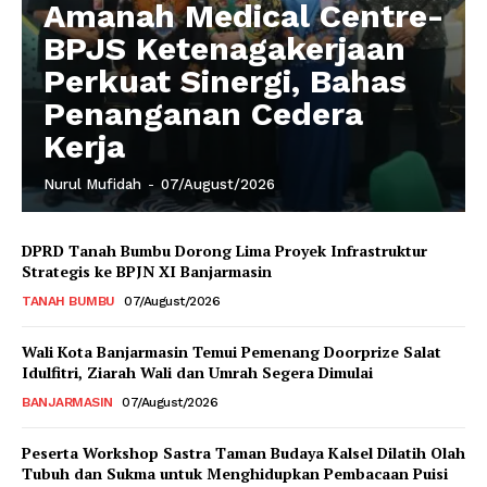
Amanah Medical Centre-
BPJS Ketenagakerjaan
Perkuat Sinergi, Bahas
Penanganan Cedera
Kerja
Nurul Mufidah
-
07/August/2026
DPRD Tanah Bumbu Dorong Lima Proyek Infrastruktur
Strategis ke BPJN XI Banjarmasin
TANAH BUMBU
07/August/2026
Wali Kota Banjarmasin Temui Pemenang Doorprize Salat
Idulfitri, Ziarah Wali dan Umrah Segera Dimulai
BANJARMASIN
07/August/2026
Peserta Workshop Sastra Taman Budaya Kalsel Dilatih Olah
Tubuh dan Sukma untuk Menghidupkan Pembacaan Puisi