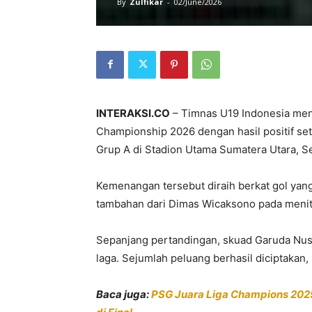
By
Zulfikar
-
02/June/2026
INTERAKSI.CO
– Timnas U19 Indonesia men
Championship 2026 dengan hasil positif 
Grup A di Stadion Utama Sumatera Utara, S
Kemenangan tersebut diraih berkat gol yang
tambahan dari Dimas Wicaksono pada menit
Sepanjang pertandingan, skuad Garuda Nus
laga. Sejumlah peluang berhasil diciptakan
Baca juga:
PSG Juara Liga Champions 2025