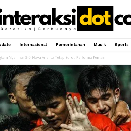
pdate
Internasional
Pemerintahan
Musik
Sports
gkam Myanmar 3-0, Nova Arianto Tetap Soroti Performa Pemain