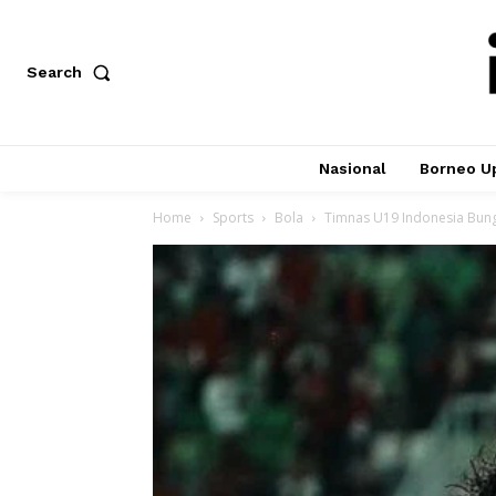
Search
Nasional
Borneo U
Home
Sports
Bola
Timnas U19 Indonesia Bun