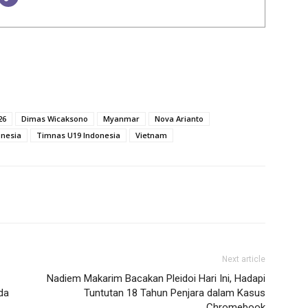
26
Dimas Wicaksono
Myanmar
Nova Arianto
onesia
Timnas U19 Indonesia
Vietnam
Next article
Nadiem Makarim Bacakan Pleidoi Hari Ini, Hadapi
da
Tuntutan 18 Tahun Penjara dalam Kasus
Chromebook