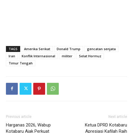
TAGS
Amerika Serikat
Donald Trump
gencatan senjata
Iran
Konflik Internasional
militer
Selat Hormuz
Timur Tengah
Previous article
Next article
Harganas 2026, Wabup
Ketua DPRD Kotabaru
Kotabaru Ajak Perkuat
Apresiasi Kafilah Raih