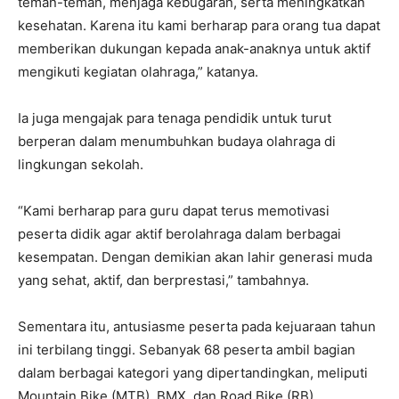
teman-teman, menjaga kebugaran, serta meningkatkan
kesehatan. Karena itu kami berharap para orang tua dapat
memberikan dukungan kepada anak-anaknya untuk aktif
mengikuti kegiatan olahraga,” katanya.
Ia juga mengajak para tenaga pendidik untuk turut
berperan dalam menumbuhkan budaya olahraga di
lingkungan sekolah.
“Kami berharap para guru dapat terus memotivasi
peserta didik agar aktif berolahraga dalam berbagai
kesempatan. Dengan demikian akan lahir generasi muda
yang sehat, aktif, dan berprestasi,” tambahnya.
Sementara itu, antusiasme peserta pada kejuaraan tahun
ini terbilang tinggi. Sebanyak 68 peserta ambil bagian
dalam berbagai kategori yang dipertandingkan, meliputi
Mountain Bike (MTB), BMX, dan Road Bike (RB).