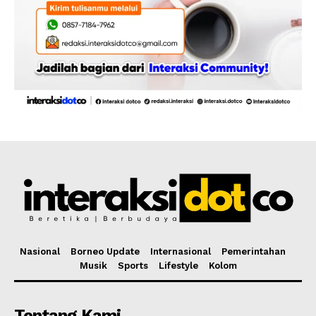
Nasional
Borneo Update
Internasional
Pemerintahan
Musik
Sports
Lifestyle
Kolom
Tentang Kami