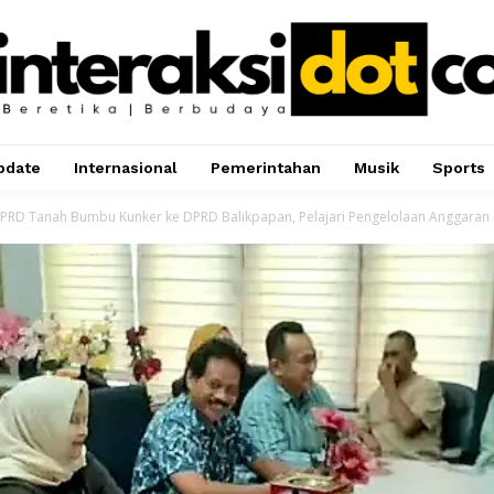
pdate
Internasional
Pemerintahan
Musik
Sports
PRD Tanah Bumbu Kunker ke DPRD Balikpapan, Pelajari Pengelolaan Anggaran