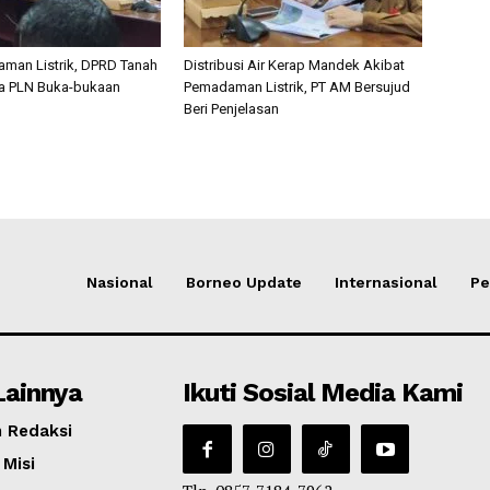
man Listrik, DPRD Tanah
Distribusi Air Kerap Mandek Akibat
a PLN Buka-bukaan
Pemadaman Listrik, PT AM Bersujud
Beri Penjelasan
Nasional
Borneo Update
Internasional
Pe
Lainnya
Ikuti Sosial Media Kami
 Redaksi
 Misi