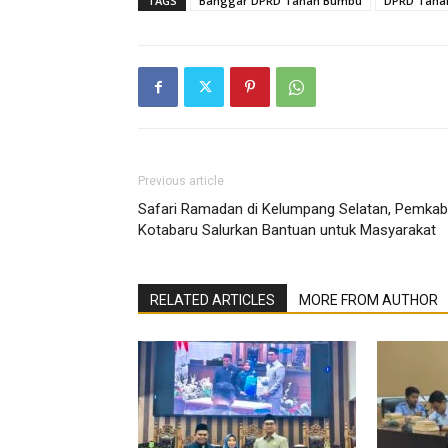
TAGS
Banggar DPRD Tanah Bumbu
DPRD Tana
Previous article
Safari Ramadan di Kelumpang Selatan, Pemkab
Kotabaru Salurkan Bantuan untuk Masyarakat
RELATED ARTICLES
MORE FROM AUTHOR