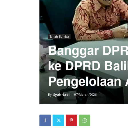
Tanah Bumbu
Banggar DPR
ke DPRD Bali
Pengelolaan
By
Syahriadi
-
07/March/2026