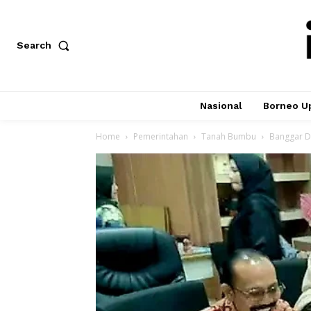
Search
Nasional
Borneo U
Home
Pemerintahan
Tanah Bumbu
Banggar D