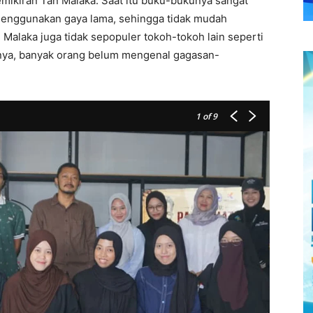
emikiran Tan Malaka. Saat itu buku-bukunya sangat
menggunakan gaya lama, sehingga tidak mudah
 Malaka juga tidak sepopuler tokoh-tokoh lain seperti
tnya, banyak orang belum mengenal gagasan-
1
of 9