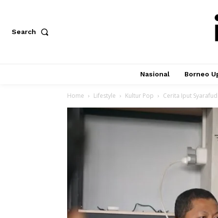
Search
Nasional
Borneo U
Home
Lifestyle
Kultur Pop
Cerita Iput Syarafu