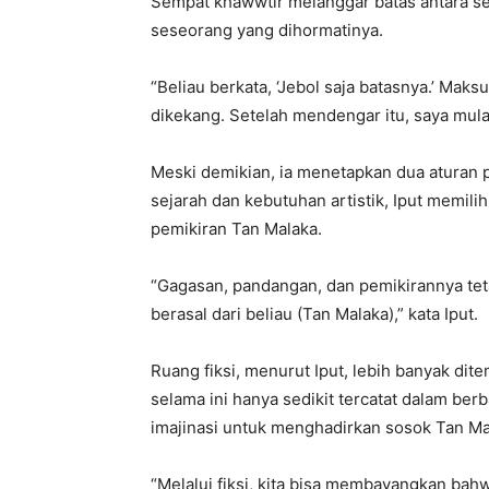
Sempat khawwtir melanggar batas antara sej
seseorang yang dihormatinya.
“Beliau berkata, ‘Jebol saja batasnya.’ Maksu
dikekang. Setelah mendengar itu, saya mulai
Meski demikian, ia menetapkan dua aturan pe
sejarah dan kebutuhan artistik, Iput memili
pemikiran Tan Malaka.
“Gagasan, pandangan, dan pemikirannya te
berasal dari beliau (Tan Malaka),” kata Iput.
Ruang fiksi, menurut Iput, lebih banyak di
selama ini hanya sedikit tercatat dalam berba
imajinasi untuk menghadirkan sosok Tan Ma
“Melalui fiksi, kita bisa membayangkan bahw