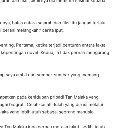
arah dan fiksi, akhirnya dia meminta nasihat kepada
dnya, batas antara sejarah dan fiksi itu jangan terlalu
 berani melangkah,” cerita Iput.
nting. Pertama, ketika terjadi benturan antara fakta
h kepentingan novel. Kedua, ia tidak pernah mengarang
tap saya ambil dari sumber-sumber yang memang
tempatkan pada kehidupan pribadi Tan Malaka yang
gai biografi. Celah-celah itulah yang dia isi melalui
laka yang lebih utuh sebagai seorang manusia.
a Tan Malaka juga pernah merasa takut, sedih, jatuh