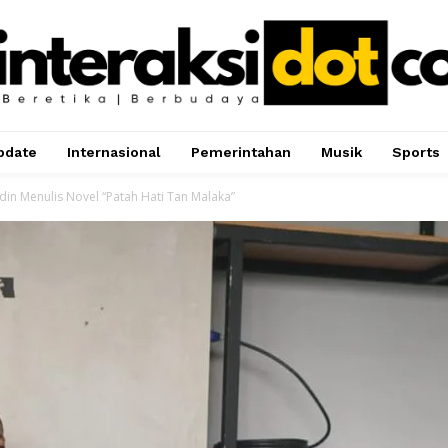
pdate
Internasional
Pemerintahan
Musik
Sports
ddin Menulis Novel “Patah Hati Tan Malaka”