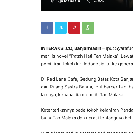
By
Puja Mandela
-
04/July/2026
INTERAKSI.CO, Banjarmasin
– Iput Syarafu
merilis novel “Patah Hati Tan Malaka”. Lewa
pemikiran tokoh kiri Indonesia itu ke gener
Di Red Lane Cafe, Gedung Batas Kota Banja
dan Ruang Sastra Banua, Iput bercerita di
lainnya, kenapa dia memilih Tan Malaka.
Ketertarikannya pada tokoh kelahiran Pand
buku Tan Malaka dan narasi tentangnya belu