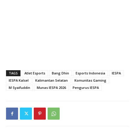
TAGS
Atlet Esports
Bang Dhin
Esports Indonesia
IESPA
IESPA Kalsel
Kalimantan Selatan
Komunitas Gaming
M Syaifuddin
Munas IESPA 2026
Pengurus IESPA