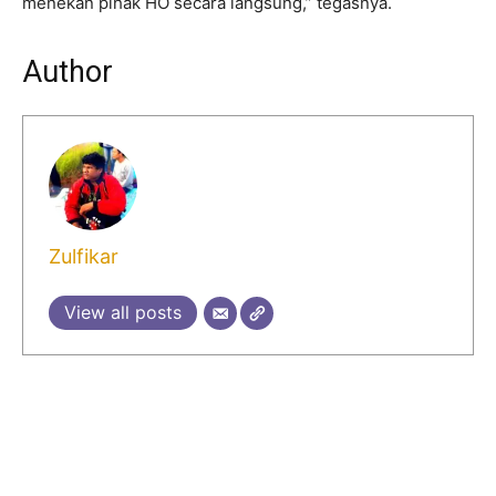
menekan pihak HO secara langsung,” tegasnya.
Author
Zulfikar
View all posts