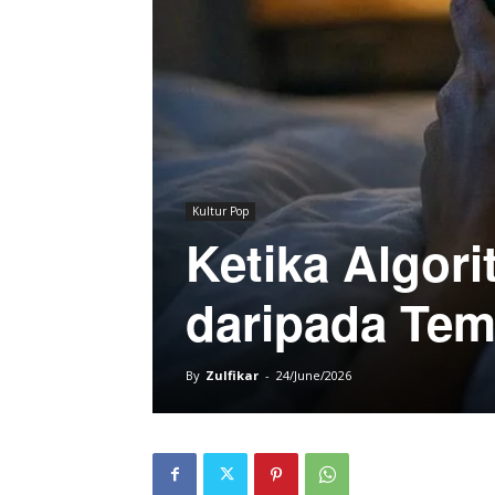
Kultur Pop
Ketika Algor
daripada Tem
By
Zulfikar
-
24/June/2026