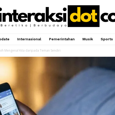
pdate
Internasional
Pemerintahan
Musik
Sports
bih Mengenal Kita daripada Teman Sendiri