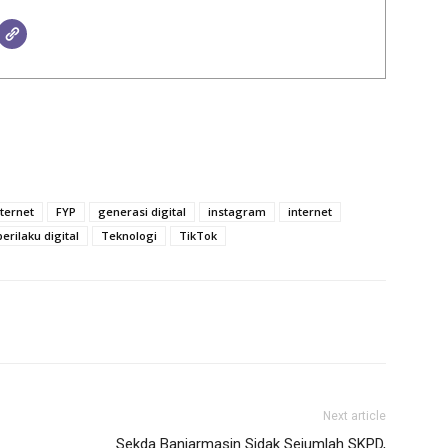
ternet
FYP
generasi digital
instagram
internet
perilaku digital
Teknologi
TikTok
Next article
Sekda Banjarmasin Sidak Sejumlah SKPD,