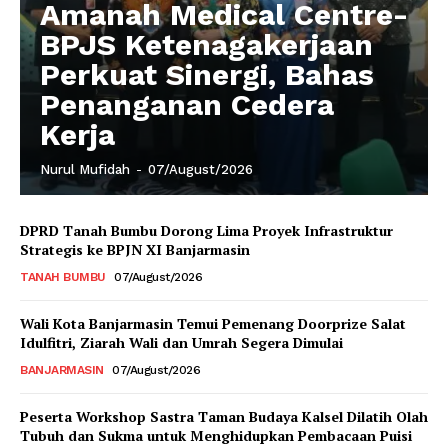
Amanah Medical Centre-
BPJS Ketenagakerjaan
Perkuat Sinergi, Bahas
Penanganan Cedera
Kerja
Nurul Mufidah
-
07/August/2026
DPRD Tanah Bumbu Dorong Lima Proyek Infrastruktur
Strategis ke BPJN XI Banjarmasin
TANAH BUMBU
07/August/2026
Wali Kota Banjarmasin Temui Pemenang Doorprize Salat
Idulfitri, Ziarah Wali dan Umrah Segera Dimulai
BANJARMASIN
07/August/2026
Peserta Workshop Sastra Taman Budaya Kalsel Dilatih Olah
Tubuh dan Sukma untuk Menghidupkan Pembacaan Puisi