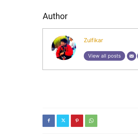
Author
Zulfikar
View all posts