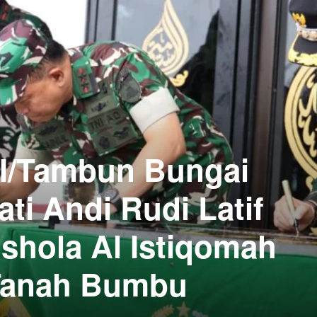
I/Tambun Bungai
ti Andi Rudi Latif
hola Al Istiqomah
Tanah Bumbu