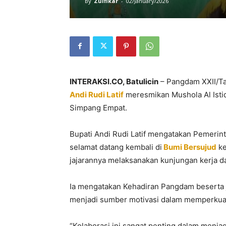
By
Zulfikar
-
02/January/2026
INTERAKSI.CO, Batulicin
– Pangdam XXII/Ta
Andi Rudi Latif
meresmikan Mushola Al Isti
Simpang Empat.
Bupati Andi Rudi Latif mengatakan Pemer
selamat datang kembali di
Bumi Bersujud
ke
jajarannya melaksanakan kunjungan kerja d
Ia mengatakan Kehadiran Pangdam beserta 
menjadi sumber motivasi dalam memperkuat
“Kolaborasi ini sangat penting dalam menjag