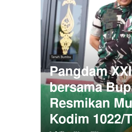
Tanah Bumbu
Pangdam XXI
bersama Bupa
Resmikan Mus
Kodim 1022/