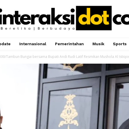
pdate
Internasional
Pemerintahan
Musik
Sports
II/Tambun Bungai bersama Bupati Andi Rudi Latif Resmikan Mushola Al Istiqo