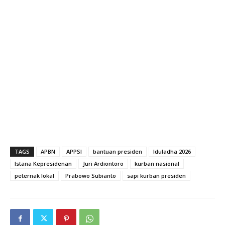
TAGS
APBN
APPSI
bantuan presiden
Iduladha 2026
Istana Kepresidenan
Juri Ardiontoro
kurban nasional
peternak lokal
Prabowo Subianto
sapi kurban presiden