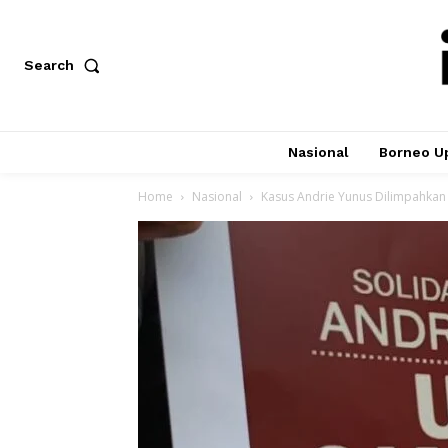
Search
Nasional
Borneo U
Home
Nasional
Kasus Andrie Yunus Dilimpahka