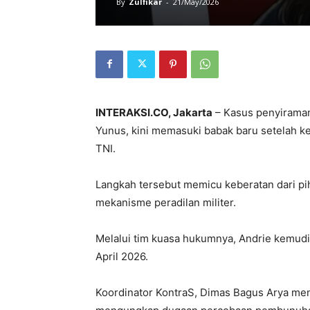
By
Zulfikar
-
21/May/2026
INTERAKSI.CO, Jakarta
– Kasus penyiraman
Yunus
, kini memasuki babak baru setelah 
TNI
.
Langkah tersebut memicu keberatan dari pi
mekanisme peradilan militer.
Melalui tim kuasa hukumnya, Andrie kemud
April 2026.
Koordinator KontraS,
Dimas Bagus Arya
meng