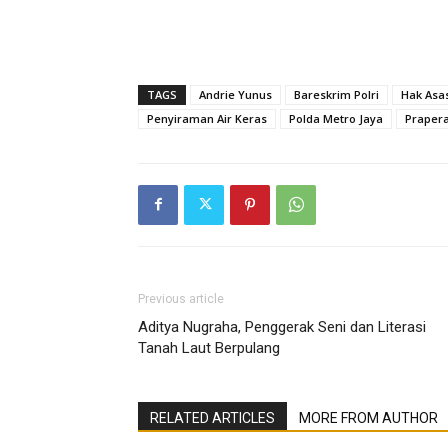
TAGS
Andrie Yunus
Bareskrim Polri
Hak Asa
Penyiraman Air Keras
Polda Metro Jaya
Prapera
Previous article
Aditya Nugraha, Penggerak Seni dan Literasi
Tanah Laut Berpulang
RELATED ARTICLES
MORE FROM AUTHOR