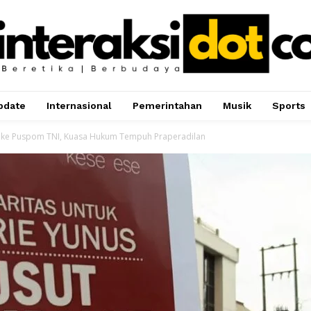
pdate
Internasional
Pemerintahan
Musik
Sports
n ke Puspom TNI, Kuasa Hukum Tempuh Praperadilan