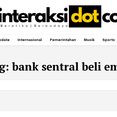
pdate
Internasional
Pemerintahan
Musik
Sports
g:
bank sentral beli e