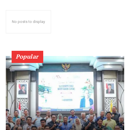
No posts to display
Popular