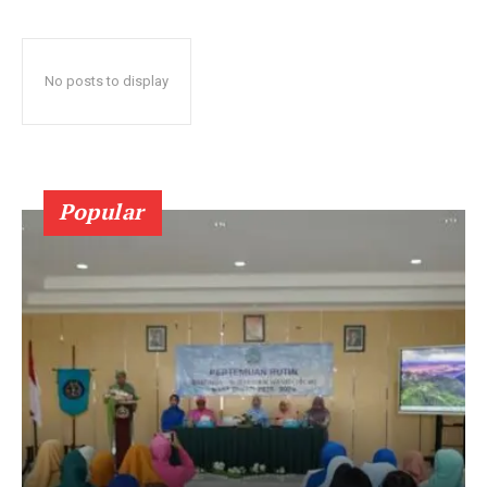
No posts to display
Popular