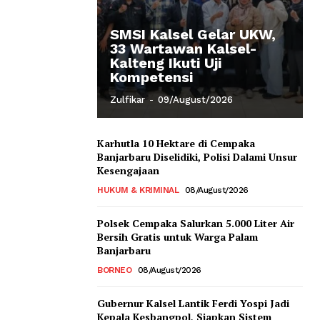
SMSI Kalsel Gelar UKW,
33 Wartawan Kalsel-
Kalteng Ikuti Uji
Kompetensi
Zulfikar
-
09/August/2026
Karhutla 10 Hektare di Cempaka
Banjarbaru Diselidiki, Polisi Dalami Unsur
Kesengajaan
HUKUM & KRIMINAL
08/August/2026
Polsek Cempaka Salurkan 5.000 Liter Air
Bersih Gratis untuk Warga Palam
Banjarbaru
BORNEO
08/August/2026
Gubernur Kalsel Lantik Ferdi Yospi Jadi
Kepala Kesbangpol, Siapkan Sistem