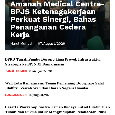
Amanah Medical Centre-
BPJS Ketenagakerjaan
Perkuat Sinergi, Bahas
Penanganan Cedera
Kerja
Nurul Mufidah
-
07/August/2026
DPRD Tanah Bumbu Dorong Lima Proyek Infrastruktur
Strategis ke BPJN XI Banjarmasin
TANAH BUMBU
07/August/2026
Wali Kota Banjarmasin Temui Pemenang Doorprize Salat
Idulfitri, Ziarah Wali dan Umrah Segera Dimulai
BANJARMASIN
07/August/2026
Peserta Workshop Sastra Taman Budaya Kalsel Dilatih Olah
Tubuh dan Sukma untuk Menghidupkan Pembacaan Puisi