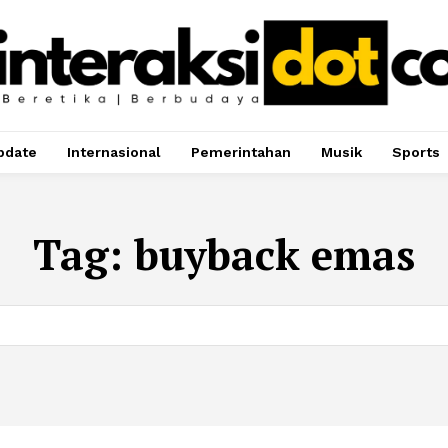
pdate
Internasional
Pemerintahan
Musik
Sports
Tag:
buyback emas