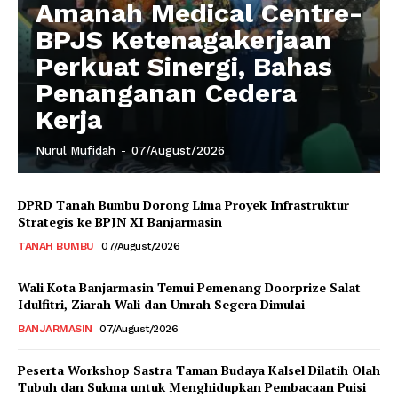
Amanah Medical Centre-
BPJS Ketenagakerjaan
Perkuat Sinergi, Bahas
Penanganan Cedera
Kerja
Nurul Mufidah
-
07/August/2026
DPRD Tanah Bumbu Dorong Lima Proyek Infrastruktur
Strategis ke BPJN XI Banjarmasin
TANAH BUMBU
07/August/2026
Wali Kota Banjarmasin Temui Pemenang Doorprize Salat
Idulfitri, Ziarah Wali dan Umrah Segera Dimulai
BANJARMASIN
07/August/2026
Peserta Workshop Sastra Taman Budaya Kalsel Dilatih Olah
Tubuh dan Sukma untuk Menghidupkan Pembacaan Puisi