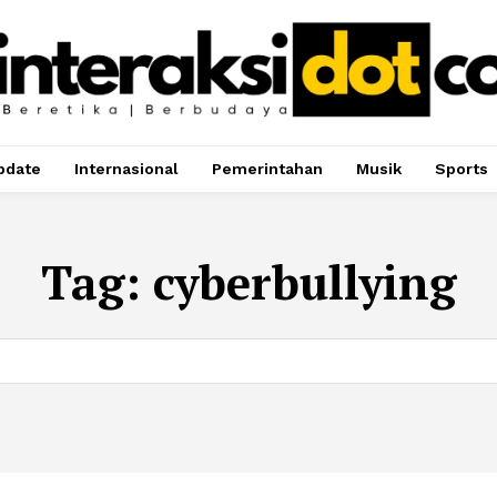
pdate
Internasional
Pemerintahan
Musik
Sports
Tag:
cyberbullying