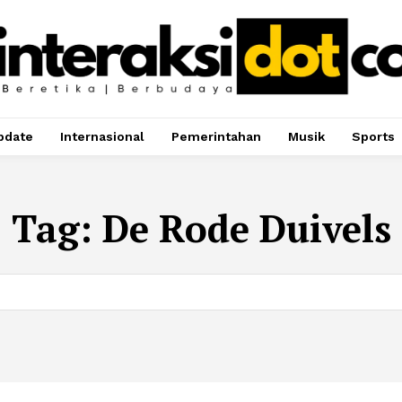
pdate
Internasional
Pemerintahan
Musik
Sports
Tag:
De Rode Duivels