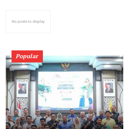
No posts to display
Popular