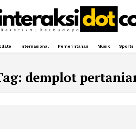
pdate
Internasional
Pemerintahan
Musik
Sports
Tag:
demplot pertania