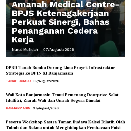
Amanah Medical Centre-
BPJS Ketenagakerjaan
Perkuat Sinergi, Bahas
Penanganan Cedera
Kerja
Nurul Mufidah
-
07/August/2026
DPRD Tanah Bumbu Dorong Lima Proyek Infrastruktur
Strategis ke BPJN XI Banjarmasin
TANAH BUMBU
07/August/2026
Wali Kota Banjarmasin Temui Pemenang Doorprize Salat
Idulfitri, Ziarah Wali dan Umrah Segera Dimulai
BANJARMASIN
07/August/2026
Peserta Workshop Sastra Taman Budaya Kalsel Dilatih Olah
Tubuh dan Sukma untuk Menghidupkan Pembacaan Puisi