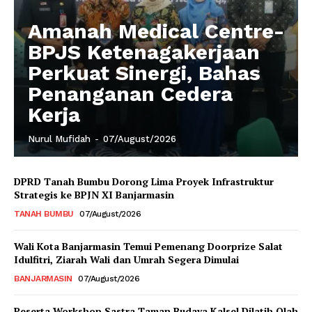
Amanah Medical Centre-
BPJS Ketenagakerjaan
Perkuat Sinergi, Bahas
Penanganan Cedera
Kerja
Nurul Mufidah
-
07/August/2026
DPRD Tanah Bumbu Dorong Lima Proyek Infrastruktur
Strategis ke BPJN XI Banjarmasin
TANAH BUMBU
07/August/2026
Wali Kota Banjarmasin Temui Pemenang Doorprize Salat
Idulfitri, Ziarah Wali dan Umrah Segera Dimulai
BANJARMASIN
07/August/2026
Peserta Workshop Sastra Taman Budaya Kalsel Dilatih Olah