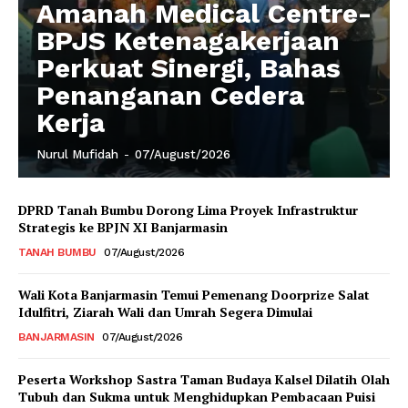
Amanah Medical Centre-
BPJS Ketenagakerjaan
Perkuat Sinergi, Bahas
Penanganan Cedera
Kerja
Nurul Mufidah
-
07/August/2026
DPRD Tanah Bumbu Dorong Lima Proyek Infrastruktur
Strategis ke BPJN XI Banjarmasin
TANAH BUMBU
07/August/2026
Wali Kota Banjarmasin Temui Pemenang Doorprize Salat
Idulfitri, Ziarah Wali dan Umrah Segera Dimulai
BANJARMASIN
07/August/2026
Peserta Workshop Sastra Taman Budaya Kalsel Dilatih Olah
Tubuh dan Sukma untuk Menghidupkan Pembacaan Puisi