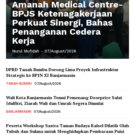
Amanah Medical Centre-
BPJS Ketenagakerjaan
Perkuat Sinergi, Bahas
Penanganan Cedera
Kerja
Nurul Mufidah
-
07/August/2026
DPRD Tanah Bumbu Dorong Lima Proyek Infrastruktur
Strategis ke BPJN XI Banjarmasin
TANAH BUMBU
07/August/2026
Wali Kota Banjarmasin Temui Pemenang Doorprize Salat
Idulfitri, Ziarah Wali dan Umrah Segera Dimulai
BANJARMASIN
07/August/2026
Peserta Workshop Sastra Taman Budaya Kalsel Dilatih Olah
Tubuh dan Sukma untuk Menghidupkan Pembacaan Puisi