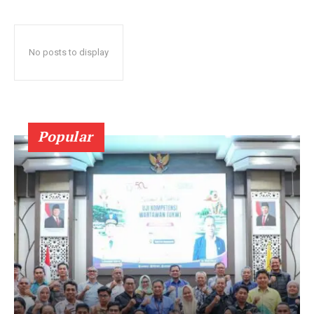
No posts to display
Popular