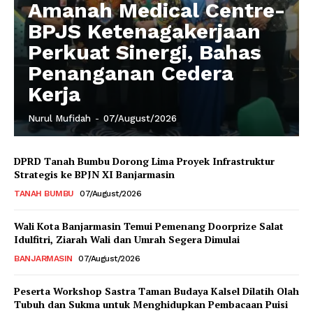
Amanah Medical Centre-
BPJS Ketenagakerjaan
Perkuat Sinergi, Bahas
Penanganan Cedera
Kerja
Nurul Mufidah
-
07/August/2026
DPRD Tanah Bumbu Dorong Lima Proyek Infrastruktur
Strategis ke BPJN XI Banjarmasin
TANAH BUMBU
07/August/2026
Wali Kota Banjarmasin Temui Pemenang Doorprize Salat
Idulfitri, Ziarah Wali dan Umrah Segera Dimulai
BANJARMASIN
07/August/2026
Peserta Workshop Sastra Taman Budaya Kalsel Dilatih Olah
Tubuh dan Sukma untuk Menghidupkan Pembacaan Puisi