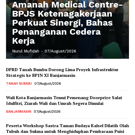
Amanah Medical Centre-
BPJS Ketenagakerjaan
Perkuat Sinergi, Bahas
Penanganan Cedera
Kerja
Nurul Mufidah
-
07/August/2026
DPRD Tanah Bumbu Dorong Lima Proyek Infrastruktur
Strategis ke BPJN XI Banjarmasin
TANAH BUMBU
07/August/2026
Wali Kota Banjarmasin Temui Pemenang Doorprize Salat
Idulfitri, Ziarah Wali dan Umrah Segera Dimulai
BANJARMASIN
07/August/2026
Peserta Workshop Sastra Taman Budaya Kalsel Dilatih Olah
Tubuh dan Sukma untuk Menghidupkan Pembacaan Puisi