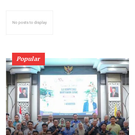
No posts to display
Popular