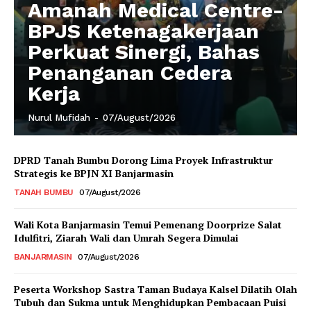
Amanah Medical Centre-
BPJS Ketenagakerjaan
Perkuat Sinergi, Bahas
Penanganan Cedera
Kerja
Nurul Mufidah
-
07/August/2026
DPRD Tanah Bumbu Dorong Lima Proyek Infrastruktur
Strategis ke BPJN XI Banjarmasin
TANAH BUMBU
07/August/2026
Wali Kota Banjarmasin Temui Pemenang Doorprize Salat
Idulfitri, Ziarah Wali dan Umrah Segera Dimulai
BANJARMASIN
07/August/2026
Peserta Workshop Sastra Taman Budaya Kalsel Dilatih Olah
Tubuh dan Sukma untuk Menghidupkan Pembacaan Puisi