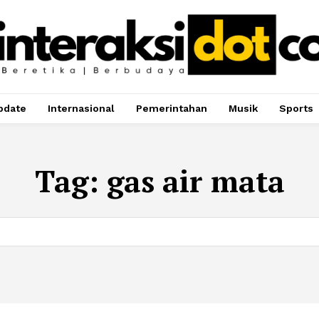
pdate
Internasional
Pemerintahan
Musik
Sports
Tag:
gas air mata