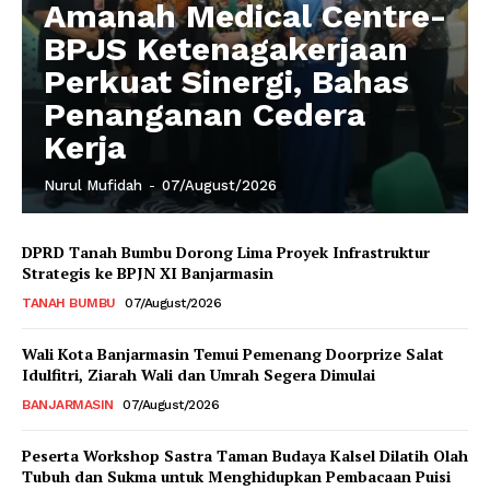
Amanah Medical Centre-
BPJS Ketenagakerjaan
Perkuat Sinergi, Bahas
Penanganan Cedera
Kerja
Nurul Mufidah
-
07/August/2026
DPRD Tanah Bumbu Dorong Lima Proyek Infrastruktur
Strategis ke BPJN XI Banjarmasin
TANAH BUMBU
07/August/2026
Wali Kota Banjarmasin Temui Pemenang Doorprize Salat
Idulfitri, Ziarah Wali dan Umrah Segera Dimulai
BANJARMASIN
07/August/2026
Peserta Workshop Sastra Taman Budaya Kalsel Dilatih Olah
Tubuh dan Sukma untuk Menghidupkan Pembacaan Puisi