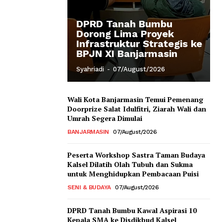
DPRD Tanah Bumbu
Dorong Lima Proyek
Infrastruktur Strategis ke
BPJN XI Banjarmasin
Syahriadi
-
07/August/2026
Wali Kota Banjarmasin Temui Pemenang
Doorprize Salat Idulfitri, Ziarah Wali dan
Umrah Segera Dimulai
BANJARMASIN
07/August/2026
Peserta Workshop Sastra Taman Budaya
Kalsel Dilatih Olah Tubuh dan Sukma
untuk Menghidupkan Pembacaan Puisi
SENI & BUDAYA
07/August/2026
DPRD Tanah Bumbu Kawal Aspirasi 10
Kepala SMA ke Disdikbud Kalsel