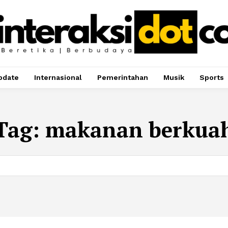
pdate
Internasional
Pemerintahan
Musik
Sports
Tag:
makanan berkua