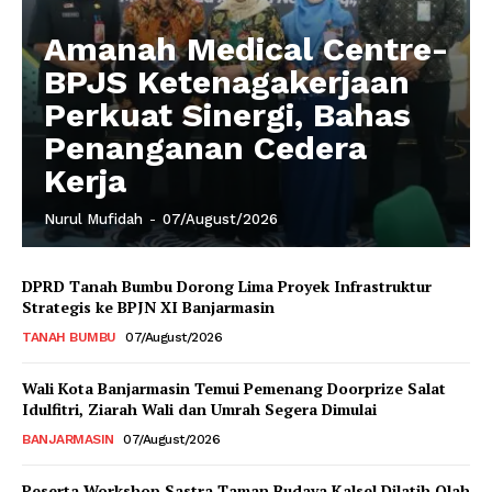
Amanah Medical Centre-
BPJS Ketenagakerjaan
Perkuat Sinergi, Bahas
Penanganan Cedera
Kerja
Nurul Mufidah
-
07/August/2026
DPRD Tanah Bumbu Dorong Lima Proyek Infrastruktur
Strategis ke BPJN XI Banjarmasin
TANAH BUMBU
07/August/2026
Wali Kota Banjarmasin Temui Pemenang Doorprize Salat
Idulfitri, Ziarah Wali dan Umrah Segera Dimulai
BANJARMASIN
07/August/2026
Peserta Workshop Sastra Taman Budaya Kalsel Dilatih Olah