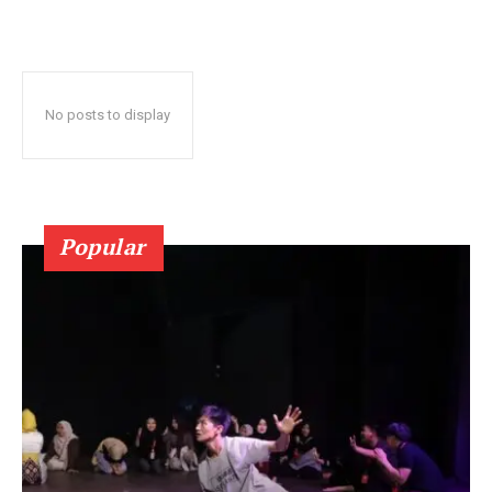
No posts to display
Popular